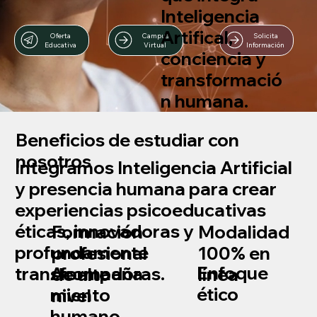
Inteligencia
Artifical,
Oferta
Campus
Solicita
Educativa
Virtual
Información
conciencia y
transformació
n humana.
Beneficios de estudiar con
nosotros
Integramos Inteligencia Artificial
y presencia humana para crear
experiencias psicoeducativas
éticas, innovadoras y
Formación
Modalidad
profundamente
profesional
100% en
Enfoque
Acompaña
transformadoras.
de alto
línea
ético
miento
nivel
humano