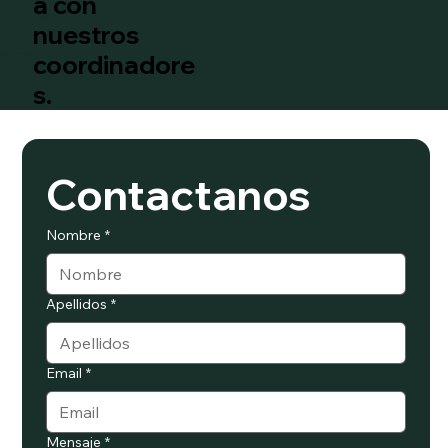
a con
nuestros
coordinadore
s.
Contactanos
Nombre
*
Apellidos
*
Email
*
Mensaje
*