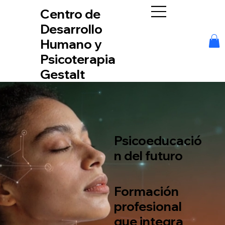
Centro de
Desarrollo
Humano y
Psicoterapia
Gestalt
Psicoeducació
n del futuro
Formación
profesional
que
integra