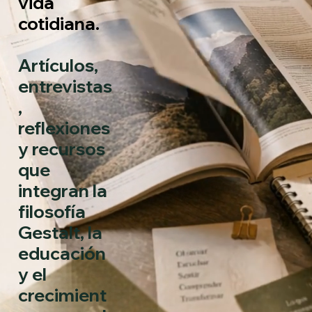
vida
cotidiana.
Artículos,
entrevistas
,
reflexiones
y recursos
que
integran la
filosofía
Gestalt, la
educación
y el
crecimient